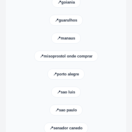
📍goiania
📍guarulhos
📍manaus
📍misoprostol onde comprar
📍porto alegre
📍sao luis
📍sao paulo
📍senador canedo