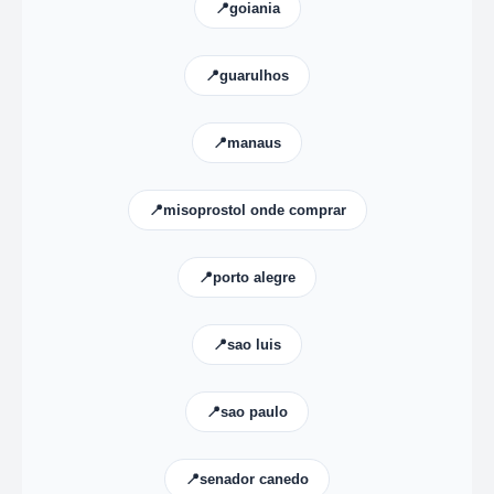
📍goiania
📍guarulhos
📍manaus
📍misoprostol onde comprar
📍porto alegre
📍sao luis
📍sao paulo
📍senador canedo